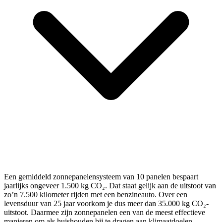
Een gemiddeld zonnepanelensysteem van 10 panelen bespaart
jaarlijks ongeveer 1.500 kg CO₂. Dat staat gelijk aan de uitstoot van
zo’n 7.500 kilometer rijden met een benzineauto. Over een
levensduur van 25 jaar voorkom je dus meer dan 35.000 kg CO₂-
uitstoot. Daarmee zijn zonnepanelen een van de meest effectieve
manieren om als huishouden bij te dragen aan klimaatdoelen.