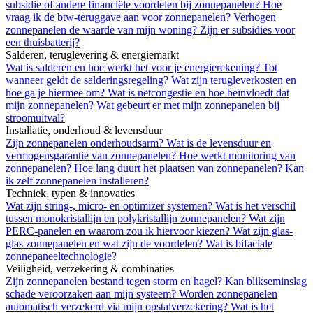
subsidie of andere financiële voordelen bij zonnepanelen?
Hoe
vraag ik de btw-teruggave aan voor zonnepanelen?
Verhogen
zonnepanelen de waarde van mijn woning?
Zijn er subsidies voor
een thuisbatterij?
Salderen, teruglevering & energiemarkt
Wat is salderen en hoe werkt het voor je energierekening?
Tot
wanneer geldt de salderingsregeling?
Wat zijn terugleverkosten en
hoe ga je hiermee om?
Wat is netcongestie en hoe beïnvloedt dat
mijn zonnepanelen?
Wat gebeurt er met mijn zonnepanelen bij
stroomuitval?
Installatie, onderhoud & levensduur
Zijn zonnepanelen onderhoudsarm?
Wat is de levensduur en
vermogensgarantie van zonnepanelen?
Hoe werkt monitoring van
zonnepanelen?
Hoe lang duurt het plaatsen van zonnepanelen?
Kan
ik zelf zonnepanelen installeren?
Techniek, typen & innovaties
Wat zijn string-, micro- en optimizer systemen?
Wat is het verschil
tussen monokristallijn en polykristallijn zonnepanelen?
Wat zijn
PERC-panelen en waarom zou ik hiervoor kiezen?
Wat zijn glas-
glas zonnepanelen en wat zijn de voordelen?
Wat is bifaciale
zonnepaneeltechnologie?
Veiligheid, verzekering & combinaties
Zijn zonnepanelen bestand tegen storm en hagel?
Kan blikseminslag
schade veroorzaken aan mijn systeem?
Worden zonnepanelen
automatisch verzekerd via mijn opstalverzekering?
Wat is het