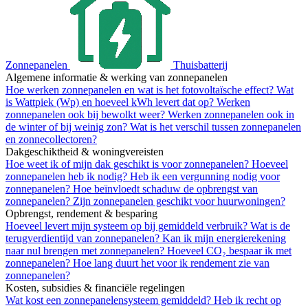
Zonnepanelen
Thuisbatterij
Algemene informatie & werking van zonnepanelen
Hoe werken zonnepanelen en wat is het fotovoltaïsche effect?
Wat
is Wattpiek (Wp) en hoeveel kWh levert dat op?
Werken
zonnepanelen ook bij bewolkt weer?
Werken zonnepanelen ook in
de winter of bij weinig zon?
Wat is het verschil tussen zonnepanelen
en zonnecollectoren?
Dakgeschiktheid & woningvereisten
Hoe weet ik of mijn dak geschikt is voor zonnepanelen?
Hoeveel
zonnepanelen heb ik nodig?
Heb ik een vergunning nodig voor
zonnepanelen?
Hoe beïnvloedt schaduw de opbrengst van
zonnepanelen?
Zijn zonnepanelen geschikt voor huurwoningen?
Opbrengst, rendement & besparing
Hoeveel levert mijn systeem op bij gemiddeld verbruik?
Wat is de
terugverdientijd van zonnepanelen?
Kan ik mijn energierekening
naar nul brengen met zonnepanelen?
Hoeveel CO₂ bespaar ik met
zonnepanelen?
Hoe lang duurt het voor ik rendement zie van
zonnepanelen?
Kosten, subsidies & financiële regelingen
Wat kost een zonnepanelensysteem gemiddeld?
Heb ik recht op