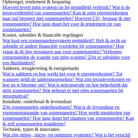
Opbrengst, rendement & besparing
Hoeveel levert mijn systeem op bij gemiddeld verbruik?
Wat is de
terugverdientijd van zonnepanelen?
Kan ik mijn energierekening
naar nul brengen met zonnepanelen?
Hoeveel CO₂ bespaar ik met
zonnepanelen?
Hoe lang duurt het voor ik rendement zie van
zonnepanelen?
Kosten, subsidies & financiële regelingen
Wat kost een zonnepanelensysteem gemiddeld?
Heb ik recht op
subsidie of andere financiële voordelen bij zonnepanelen?
Hoe
vraag ik de btw-teruggave aan voor zonnepanelen?
Verhogen
zonnepanelen de waarde van mijn woning?
Zijn er subsidies voor
een thuisbatterij?
Salderen, teruglevering & energiemarkt
Wat is salderen en hoe werkt het voor je energierekening?
Tot
wanneer geldt de salderingsregeling?
Wat zijn terugleverkosten en
hoe ga je hiermee om?
Wat is netcongestie en hoe beïnvloedt dat
mijn zonnepanelen?
Wat gebeurt er met mijn zonnepanelen bij
stroomuitval?
Installatie, onderhoud & levensduur
Zijn zonnepanelen onderhoudsarm?
Wat is de levensduur en
vermogensgarantie van zonnepanelen?
Hoe werkt monitoring van
zonnepanelen?
Hoe lang duurt het plaatsen van zonnepanelen?
Kan
ik zelf zonnepanelen installeren?
Techniek, typen & innovaties
Wat zijn string-, micro- en optimizer systemen?
Wat is het verschil