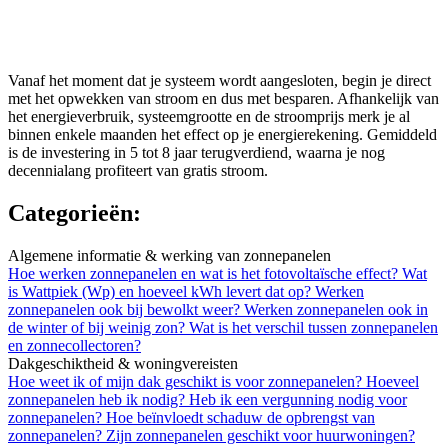
Vanaf het moment dat je systeem wordt aangesloten, begin je direct
met het opwekken van stroom en dus met besparen. Afhankelijk van
het energieverbruik, systeemgrootte en de stroomprijs merk je al
binnen enkele maanden het effect op je energierekening. Gemiddeld
is de investering in 5 tot 8 jaar terugverdiend, waarna je nog
decennialang profiteert van gratis stroom.
Categorieën:
Algemene informatie & werking van zonnepanelen
Hoe werken zonnepanelen en wat is het fotovoltaïsche effect?
Wat
is Wattpiek (Wp) en hoeveel kWh levert dat op?
Werken
zonnepanelen ook bij bewolkt weer?
Werken zonnepanelen ook in
de winter of bij weinig zon?
Wat is het verschil tussen zonnepanelen
en zonnecollectoren?
Dakgeschiktheid & woningvereisten
Hoe weet ik of mijn dak geschikt is voor zonnepanelen?
Hoeveel
zonnepanelen heb ik nodig?
Heb ik een vergunning nodig voor
zonnepanelen?
Hoe beïnvloedt schaduw de opbrengst van
zonnepanelen?
Zijn zonnepanelen geschikt voor huurwoningen?