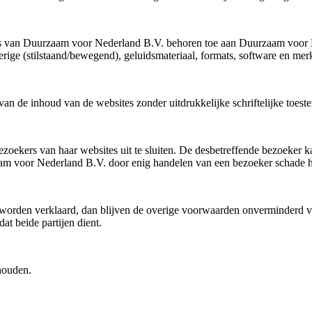
ites van Duurzaam voor Nederland B.V. behoren toe aan Duurzaam voor N
verige (stilstaand/bewegend), geluidsmateriaal, formats, software en 
an de inhoud van de websites zonder uitdrukkelijke schriftelijke toeste
zoekers van haar websites uit te sluiten. De desbetreffende bezoeker
voor Nederland B.V. door enig handelen van een bezoeker schade heef
orden verklaard, dan blijven de overige voorwaarden onverminderd v
at beide partijen dient.
houden.