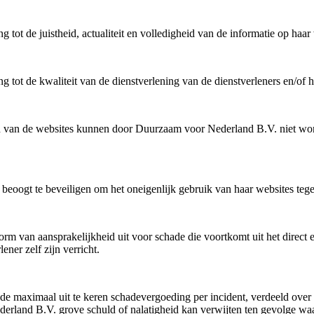
tot de juistheid, actualiteit en volledigheid van de informatie op haar
 tot de kwaliteit van de dienstverlening van de dienstverleners en/of 
en van de websites kunnen door Duurzaam voor Nederland B.V. niet word
ogt te beveiligen om het oneigenlijk gebruik van haar websites tegen 
 van aansprakelijkheid uit voor schade die voortkomt uit het direct en/o
ner zelf zijn verricht.
s de maximaal uit te keren schadevergoeding per incident, verdeeld ove
ederland B.V. grove schuld of nalatigheid kan verwijten ten gevolge wa