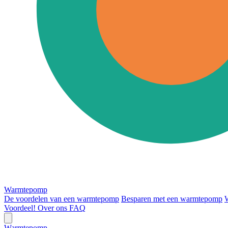
Warmtepomp
De voordelen van een warmtepomp
Besparen met een warmtepomp
Voordeel!
Over ons
FAQ
Warmtepomp