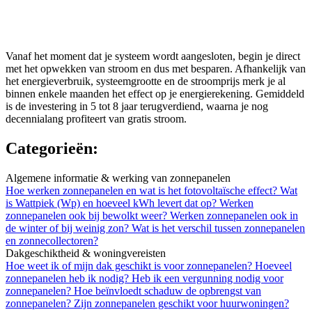
Vanaf het moment dat je systeem wordt aangesloten, begin je direct
met het opwekken van stroom en dus met besparen. Afhankelijk van
het energieverbruik, systeemgrootte en de stroomprijs merk je al
binnen enkele maanden het effect op je energierekening. Gemiddeld
is de investering in 5 tot 8 jaar terugverdiend, waarna je nog
decennialang profiteert van gratis stroom.
Categorieën:
Algemene informatie & werking van zonnepanelen
Hoe werken zonnepanelen en wat is het fotovoltaïsche effect?
Wat
is Wattpiek (Wp) en hoeveel kWh levert dat op?
Werken
zonnepanelen ook bij bewolkt weer?
Werken zonnepanelen ook in
de winter of bij weinig zon?
Wat is het verschil tussen zonnepanelen
en zonnecollectoren?
Dakgeschiktheid & woningvereisten
Hoe weet ik of mijn dak geschikt is voor zonnepanelen?
Hoeveel
zonnepanelen heb ik nodig?
Heb ik een vergunning nodig voor
zonnepanelen?
Hoe beïnvloedt schaduw de opbrengst van
zonnepanelen?
Zijn zonnepanelen geschikt voor huurwoningen?