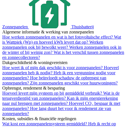
Zonnepanelen
Thuisbatterij
Algemene informatie & werking van zonnepanelen
Hoe werken zonnepanelen en wat is het fotovoltaïsche effect?
Wat
is Wattpiek (Wp) en hoeveel kWh levert dat op?
Werken
zonnepanelen ook bij bewolkt weer?
Werken zonnepanelen ook in
de winter of bij weinig zon?
Wat is het verschil tussen zonnepanelen
en zonnecollectoren?
Dakgeschiktheid & woningvereisten
Hoe weet ik of mijn dak geschikt is voor zonnepanelen?
Hoeveel
zonnepanelen heb ik nodig?
Heb ik een vergunning nodig voor
zonnepanelen?
Hoe beïnvloedt schaduw de opbrengst van
zonnepanelen?
Zijn zonnepanelen geschikt voor huurwoningen?
Opbrengst, rendement & besparing
Hoeveel levert mijn systeem op bij gemiddeld verbruik?
Wat is de
terugverdientijd van zonnepanelen?
Kan ik mijn energierekening
naar nul brengen met zonnepanelen?
Hoeveel CO₂ bespaar ik met
zonnepanelen?
Hoe lang duurt het voor ik rendement zie van
zonnepanelen?
Kosten, subsidies & financiële regelingen
Wat kost een zonnepanelensysteem gemiddeld?
Heb ik recht op