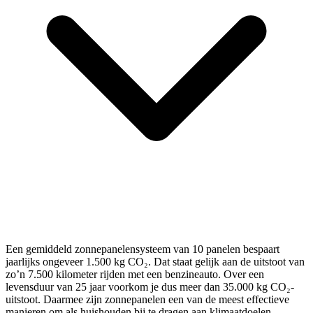
Een gemiddeld zonnepanelensysteem van 10 panelen bespaart
jaarlijks ongeveer 1.500 kg CO₂. Dat staat gelijk aan de uitstoot van
zo’n 7.500 kilometer rijden met een benzineauto. Over een
levensduur van 25 jaar voorkom je dus meer dan 35.000 kg CO₂-
uitstoot. Daarmee zijn zonnepanelen een van de meest effectieve
manieren om als huishouden bij te dragen aan klimaatdoelen.