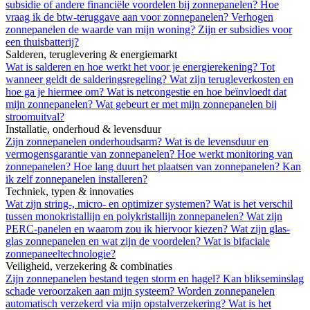
subsidie of andere financiële voordelen bij zonnepanelen?
Hoe
vraag ik de btw-teruggave aan voor zonnepanelen?
Verhogen
zonnepanelen de waarde van mijn woning?
Zijn er subsidies voor
een thuisbatterij?
Salderen, teruglevering & energiemarkt
Wat is salderen en hoe werkt het voor je energierekening?
Tot
wanneer geldt de salderingsregeling?
Wat zijn terugleverkosten en
hoe ga je hiermee om?
Wat is netcongestie en hoe beïnvloedt dat
mijn zonnepanelen?
Wat gebeurt er met mijn zonnepanelen bij
stroomuitval?
Installatie, onderhoud & levensduur
Zijn zonnepanelen onderhoudsarm?
Wat is de levensduur en
vermogensgarantie van zonnepanelen?
Hoe werkt monitoring van
zonnepanelen?
Hoe lang duurt het plaatsen van zonnepanelen?
Kan
ik zelf zonnepanelen installeren?
Techniek, typen & innovaties
Wat zijn string-, micro- en optimizer systemen?
Wat is het verschil
tussen monokristallijn en polykristallijn zonnepanelen?
Wat zijn
PERC-panelen en waarom zou ik hiervoor kiezen?
Wat zijn glas-
glas zonnepanelen en wat zijn de voordelen?
Wat is bifaciale
zonnepaneeltechnologie?
Veiligheid, verzekering & combinaties
Zijn zonnepanelen bestand tegen storm en hagel?
Kan blikseminslag
schade veroorzaken aan mijn systeem?
Worden zonnepanelen
automatisch verzekerd via mijn opstalverzekering?
Wat is het