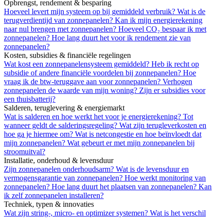
Opbrengst, rendement & besparing
Hoeveel levert mijn systeem op bij gemiddeld verbruik?
Wat is de
terugverdientijd van zonnepanelen?
Kan ik mijn energierekening
naar nul brengen met zonnepanelen?
Hoeveel CO₂ bespaar ik met
zonnepanelen?
Hoe lang duurt het voor ik rendement zie van
zonnepanelen?
Kosten, subsidies & financiële regelingen
Wat kost een zonnepanelensysteem gemiddeld?
Heb ik recht op
subsidie of andere financiële voordelen bij zonnepanelen?
Hoe
vraag ik de btw-teruggave aan voor zonnepanelen?
Verhogen
zonnepanelen de waarde van mijn woning?
Zijn er subsidies voor
een thuisbatterij?
Salderen, teruglevering & energiemarkt
Wat is salderen en hoe werkt het voor je energierekening?
Tot
wanneer geldt de salderingsregeling?
Wat zijn terugleverkosten en
hoe ga je hiermee om?
Wat is netcongestie en hoe beïnvloedt dat
mijn zonnepanelen?
Wat gebeurt er met mijn zonnepanelen bij
stroomuitval?
Installatie, onderhoud & levensduur
Zijn zonnepanelen onderhoudsarm?
Wat is de levensduur en
vermogensgarantie van zonnepanelen?
Hoe werkt monitoring van
zonnepanelen?
Hoe lang duurt het plaatsen van zonnepanelen?
Kan
ik zelf zonnepanelen installeren?
Techniek, typen & innovaties
Wat zijn string-, micro- en optimizer systemen?
Wat is het verschil