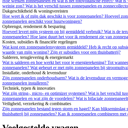
Hoe werken zonnepanelen en wat is het fotovoltaïsche effect?
Wat is
weinig zon?
Wat is het verschil tussen zonnepanelen en zonnecollect
Dakgeschiktheid & woningvereisten
Hoe weet ik of mijn dak geschikt is voor zonnepanelen?
Hoeveel zon
zonnepanelen geschikt voor huurwoningen?
Opbrengst, rendement & besparing
Hoeveel levert mijn systeem op bij gemiddeld verbruik?
Wat is de te
zonnepanelen?
Hoe lang duurt het voor ik rendement zie van zonnep
Kosten, subsidies & financiële regelingen
Wat kost een zonnepanelensysteem gemiddeld?
Heb ik recht op subsi
waarde van mijn woning?
Zijn er subsidies voor een thuisbatterij?
Salderen, teruglevering & energiemarkt
Wat is salderen en hoe werkt het voor je energierekening?
Tot wannee
zonnepanelen?
Wat gebeurt er met mijn zonnepanelen bij stroomuitva
Installatie, onderhoud & levensduur
Zijn zonnepanelen onderhoudsarm?
Wat is de levensduur en vermog
zonnepanelen installeren?
Techniek, typen & innovaties
Wat zijn string-, micro- en optimizer systemen?
Wat is het verschil tu
zonnepanelen en wat zijn de voordelen?
Wat is bifaciale zonnepaneel
Veiligheid, verzekering & combinaties
Zijn zonnepanelen bestand tegen storm en hagel?
Kan blikseminslag 
thuisbatterij bij zonnepanelen?
Kan ik zonnepanelen combineren met
Veelgestelde vragen