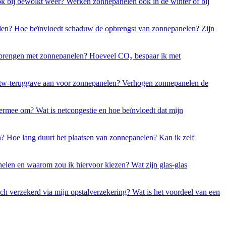
k bij bewolkt weer?
Werken zonnepanelen ook in de winter of bij
elen?
Hoe beïnvloedt schaduw de opbrengst van zonnepanelen?
Zijn
l brengen met zonnepanelen?
Hoeveel CO₂ bespaar ik met
btw-teruggave aan voor zonnepanelen?
Verhogen zonnepanelen de
hiermee om?
Wat is netcongestie en hoe beïnvloedt dat mijn
n?
Hoe lang duurt het plaatsen van zonnepanelen?
Kan ik zelf
elen en waarom zou ik hiervoor kiezen?
Wat zijn glas-glas
h verzekerd via mijn opstalverzekering?
Wat is het voordeel van een