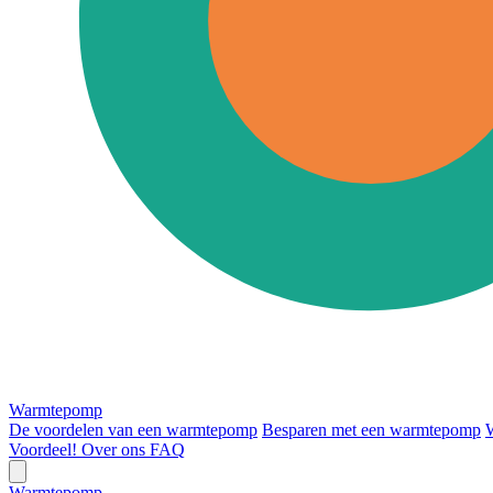
Warmtepomp
De voordelen van een warmtepomp
Besparen met een warmtepomp
Voordeel!
Over ons
FAQ
Warmtepomp