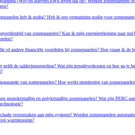
 Wattpiek (Wp) en hoeveel kWh levert dat op?
Werken zonnepanelen oo
oren?
nepanelen heb ik nodig?
Heb ik een vergunning nodig voor zonnepan
rugverdientijd van zonnepanelen?
Kan ik mijn energierekening naar nu
anelen?
die of andere financiële voordelen bij zonnepanelen?
Hoe vraag ik de 
r geldt de salderingsregeling?
Wat zijn terugleverkosten en hoe ga je 
l?
ensgarantie van zonnepanelen?
Hoe werkt monitoring van zonnepanele
ssen monokristallijn en polykristallijn zonnepanelen?
Wat zijn PERC-pan
technologie?
schade veroorzaken aan mijn systeem?
Worden zonnepanelen automatisc
 een warmtepomp?