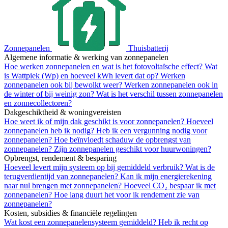
Zonnepanelen
Thuisbatterij
Algemene informatie & werking van zonnepanelen
Hoe werken zonnepanelen en wat is het fotovoltaïsche effect?
Wat
is Wattpiek (Wp) en hoeveel kWh levert dat op?
Werken
zonnepanelen ook bij bewolkt weer?
Werken zonnepanelen ook in
de winter of bij weinig zon?
Wat is het verschil tussen zonnepanelen
en zonnecollectoren?
Dakgeschiktheid & woningvereisten
Hoe weet ik of mijn dak geschikt is voor zonnepanelen?
Hoeveel
zonnepanelen heb ik nodig?
Heb ik een vergunning nodig voor
zonnepanelen?
Hoe beïnvloedt schaduw de opbrengst van
zonnepanelen?
Zijn zonnepanelen geschikt voor huurwoningen?
Opbrengst, rendement & besparing
Hoeveel levert mijn systeem op bij gemiddeld verbruik?
Wat is de
terugverdientijd van zonnepanelen?
Kan ik mijn energierekening
naar nul brengen met zonnepanelen?
Hoeveel CO₂ bespaar ik met
zonnepanelen?
Hoe lang duurt het voor ik rendement zie van
zonnepanelen?
Kosten, subsidies & financiële regelingen
Wat kost een zonnepanelensysteem gemiddeld?
Heb ik recht op