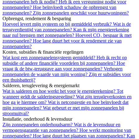
zonnepanelen heb ik nodig?
Heb ik een vergunning nodig voor
zonnepanelen?
Hoe beïnvloedt schaduw de opbrengst van
zonnepanelen?
Zijn zonnepanelen geschikt voor huurwoningen?
Opbrengst, rendement & besparing
Hoeveel levert mijn systeem op bij gemiddeld verbruik?
Wat is de
terugverdientijd van zonnepanelen?
Kan ik mijn energierekening
naar nul brengen met zonnepanelen?
Hoeveel CO₂ bespaar ik met
zonnepanelen?
Hoe lang duurt het voor ik rendement zie van
zonnepanelen?
Kosten, subsidies & financiële regelingen
Wat kost een zonnepanelensysteem gemiddeld?
Heb ik recht op
subsidie of andere financiële voordelen bij zonnepanelen?
Hoe
vraag ik de btw-teruggave aan voor zonnepanelen?
Verhogen
zonnepanelen de waarde van mijn woning?
Zijn er subsidies voor
een thuisbatterij?
Salderen, teruglevering & energiemarkt
Wat is salderen en hoe werkt het voor je energierekening?
Tot
wanneer geldt de salderingsregeling?
Wat zijn terugleverkosten en
hoe ga je hiermee om?
Wat is netcongestie en hoe beïnvloedt dat
mijn zonnepanelen?
Wat gebeurt er met mijn zonnepanelen bij
stroomuitval?
Installatie, onderhoud & levensduur
Zijn zonnepanelen onderhoudsarm?
Wat is de levensduur en
vermogensgarantie van zonnepanelen?
Hoe werkt monitoring van
zonnepanelen?
Hoe lang duurt het plaatsen van zonnepanelen?
Kan