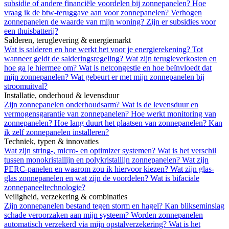
subsidie of andere financiële voordelen bij zonnepanelen?
Hoe
vraag ik de btw-teruggave aan voor zonnepanelen?
Verhogen
zonnepanelen de waarde van mijn woning?
Zijn er subsidies voor
een thuisbatterij?
Salderen, teruglevering & energiemarkt
Wat is salderen en hoe werkt het voor je energierekening?
Tot
wanneer geldt de salderingsregeling?
Wat zijn terugleverkosten en
hoe ga je hiermee om?
Wat is netcongestie en hoe beïnvloedt dat
mijn zonnepanelen?
Wat gebeurt er met mijn zonnepanelen bij
stroomuitval?
Installatie, onderhoud & levensduur
Zijn zonnepanelen onderhoudsarm?
Wat is de levensduur en
vermogensgarantie van zonnepanelen?
Hoe werkt monitoring van
zonnepanelen?
Hoe lang duurt het plaatsen van zonnepanelen?
Kan
ik zelf zonnepanelen installeren?
Techniek, typen & innovaties
Wat zijn string-, micro- en optimizer systemen?
Wat is het verschil
tussen monokristallijn en polykristallijn zonnepanelen?
Wat zijn
PERC-panelen en waarom zou ik hiervoor kiezen?
Wat zijn glas-
glas zonnepanelen en wat zijn de voordelen?
Wat is bifaciale
zonnepaneeltechnologie?
Veiligheid, verzekering & combinaties
Zijn zonnepanelen bestand tegen storm en hagel?
Kan blikseminslag
schade veroorzaken aan mijn systeem?
Worden zonnepanelen
automatisch verzekerd via mijn opstalverzekering?
Wat is het