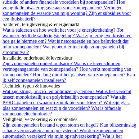
subsidie of andere financiële voordelen bij zonnepanelen?
Hoe
vraag ik de btw-teruggave aan voor zonnepanelen?
Verhogen
zonnepanelen de waarde van mijn woning?
Zijn er subsidies voor
een thuisbatterij?
Salderen, teruglevering & energiemarkt
Wat is salderen en hoe werkt het voor je energierekening?
Tot
wanneer geldt de salderingsregeling?
Wat zijn terugleverkosten en
hoe ga je hiermee om?
Wat is netcongestie en hoe beïnvloedt dat
mijn zonnepanelen?
Wat gebeurt er met mijn zonnepanelen bij
stroomuitval?
Installatie, onderhoud & levensduur
Zijn zonnepanelen onderhoudsarm?
Wat is de levensduur en
vermogensgarantie van zonnepanelen?
Hoe werkt monitoring van
zonnepanelen?
Hoe lang duurt het plaatsen van zonnepanelen?
Kan
ik zelf zonnepanelen installeren?
Techniek, typen & innovaties
Wat zijn string-, micro- en optimizer systemen?
Wat is het verschil
tussen monokristallijn en polykristallijn zonnepanelen?
Wat zijn
PERC-panelen en waarom zou ik hiervoor kiezen?
Wat zijn glas-
glas zonnepanelen en wat zijn de voordelen?
Wat is bifaciale
zonnepaneeltechnologie?
Veiligheid, verzekering & combinaties
Zijn zonnepanelen bestand tegen storm en hagel?
Kan blikseminslag
schade veroorzaken aan mijn systeem?
Worden zonnepanelen
automatisch verzekerd via mijn opstalverzekering?
Wat is het