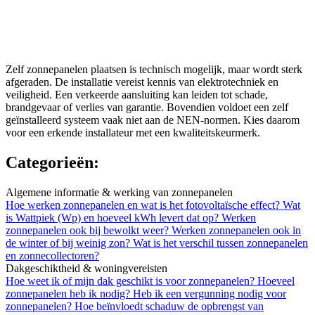
Zelf zonnepanelen plaatsen is technisch mogelijk, maar wordt sterk
afgeraden. De installatie vereist kennis van elektrotechniek en
veiligheid. Een verkeerde aansluiting kan leiden tot schade,
brandgevaar of verlies van garantie. Bovendien voldoet een zelf
geïnstalleerd systeem vaak niet aan de NEN-normen. Kies daarom
voor een erkende installateur met een kwaliteitskeurmerk.
Categorieën:
Algemene informatie & werking van zonnepanelen
Hoe werken zonnepanelen en wat is het fotovoltaïsche effect?
Wat
is Wattpiek (Wp) en hoeveel kWh levert dat op?
Werken
zonnepanelen ook bij bewolkt weer?
Werken zonnepanelen ook in
de winter of bij weinig zon?
Wat is het verschil tussen zonnepanelen
en zonnecollectoren?
Dakgeschiktheid & woningvereisten
Hoe weet ik of mijn dak geschikt is voor zonnepanelen?
Hoeveel
zonnepanelen heb ik nodig?
Heb ik een vergunning nodig voor
zonnepanelen?
Hoe beïnvloedt schaduw de opbrengst van