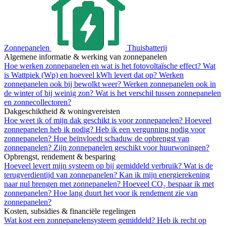
Zonnepanelen
Thuisbatterij
Algemene informatie & werking van zonnepanelen
Hoe werken zonnepanelen en wat is het fotovoltaïsche effect?
Wat
is Wattpiek (Wp) en hoeveel kWh levert dat op?
Werken
zonnepanelen ook bij bewolkt weer?
Werken zonnepanelen ook in
de winter of bij weinig zon?
Wat is het verschil tussen zonnepanelen
en zonnecollectoren?
Dakgeschiktheid & woningvereisten
Hoe weet ik of mijn dak geschikt is voor zonnepanelen?
Hoeveel
zonnepanelen heb ik nodig?
Heb ik een vergunning nodig voor
zonnepanelen?
Hoe beïnvloedt schaduw de opbrengst van
zonnepanelen?
Zijn zonnepanelen geschikt voor huurwoningen?
Opbrengst, rendement & besparing
Hoeveel levert mijn systeem op bij gemiddeld verbruik?
Wat is de
terugverdientijd van zonnepanelen?
Kan ik mijn energierekening
naar nul brengen met zonnepanelen?
Hoeveel CO₂ bespaar ik met
zonnepanelen?
Hoe lang duurt het voor ik rendement zie van
zonnepanelen?
Kosten, subsidies & financiële regelingen
Wat kost een zonnepanelensysteem gemiddeld?
Heb ik recht op