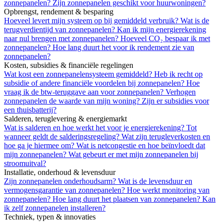
zonnepanelen?
Zijn zonnepanelen geschikt voor huurwoningen?
Opbrengst, rendement & besparing
Hoeveel levert mijn systeem op bij gemiddeld verbruik?
Wat is de
terugverdientijd van zonnepanelen?
Kan ik mijn energierekening
naar nul brengen met zonnepanelen?
Hoeveel CO₂ bespaar ik met
zonnepanelen?
Hoe lang duurt het voor ik rendement zie van
zonnepanelen?
Kosten, subsidies & financiële regelingen
Wat kost een zonnepanelensysteem gemiddeld?
Heb ik recht op
subsidie of andere financiële voordelen bij zonnepanelen?
Hoe
vraag ik de btw-teruggave aan voor zonnepanelen?
Verhogen
zonnepanelen de waarde van mijn woning?
Zijn er subsidies voor
een thuisbatterij?
Salderen, teruglevering & energiemarkt
Wat is salderen en hoe werkt het voor je energierekening?
Tot
wanneer geldt de salderingsregeling?
Wat zijn terugleverkosten en
hoe ga je hiermee om?
Wat is netcongestie en hoe beïnvloedt dat
mijn zonnepanelen?
Wat gebeurt er met mijn zonnepanelen bij
stroomuitval?
Installatie, onderhoud & levensduur
Zijn zonnepanelen onderhoudsarm?
Wat is de levensduur en
vermogensgarantie van zonnepanelen?
Hoe werkt monitoring van
zonnepanelen?
Hoe lang duurt het plaatsen van zonnepanelen?
Kan
ik zelf zonnepanelen installeren?
Techniek, typen & innovaties