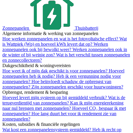
Zonnepanelen
Thuisbatterij
Algemene informatie & werking van zonnepanelen
Hoe werken zonnepanelen en wat is het fotovoltaïsche effect?
Wat
is Wattpiek (Wp) en hoeveel kWh levert dat op?
Werken
zonnepanelen ook bij bewolkt weer?
Werken zonnepanelen ook in
de winter of bij weinig zon?
Wat is het verschil tussen zonnepanelen
en zonnecollectoren?
Dakgeschiktheid & woningvereisten
Hoe weet ik of mijn dak geschikt is voor zonnepanelen?
Hoeveel
zonnepanelen heb ik nodig?
Heb ik een vergunning nodig voor
zonnepanelen?
Hoe beïnvloedt schaduw de opbrengst van
zonnepanelen?
Zijn zonnepanelen geschikt voor huurwoningen?
Opbrengst, rendement & besparing
Hoeveel levert mijn systeem op bij gemiddeld verbruik?
Wat is de
terugverdientijd van zonnepanelen?
Kan ik mijn energierekening
naar nul brengen met zonnepanelen?
Hoeveel CO₂ bespaar ik met
zonnepanelen?
Hoe lang duurt het voor ik rendement zie van
zonnepanelen?
Kosten, subsidies & financiële regelingen
Wat kost een zonnepanelensysteem gemiddeld?
Heb ik recht op