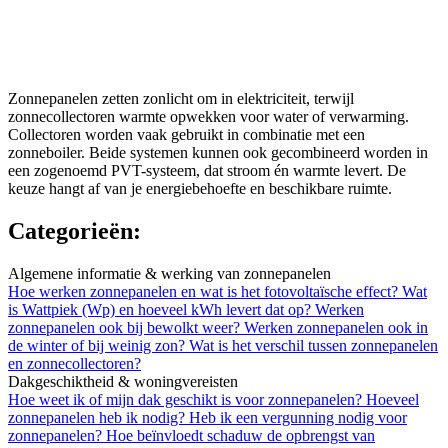
Zonnepanelen zetten zonlicht om in elektriciteit, terwijl
zonnecollectoren warmte opwekken voor water of verwarming.
Collectoren worden vaak gebruikt in combinatie met een
zonneboiler. Beide systemen kunnen ook gecombineerd worden in
een zogenoemd PVT-systeem, dat stroom én warmte levert. De
keuze hangt af van je energiebehoefte en beschikbare ruimte.
Categorieën:
Algemene informatie & werking van zonnepanelen
Hoe werken zonnepanelen en wat is het fotovoltaïsche effect?
Wat
is Wattpiek (Wp) en hoeveel kWh levert dat op?
Werken
zonnepanelen ook bij bewolkt weer?
Werken zonnepanelen ook in
de winter of bij weinig zon?
Wat is het verschil tussen zonnepanelen
en zonnecollectoren?
Dakgeschiktheid & woningvereisten
Hoe weet ik of mijn dak geschikt is voor zonnepanelen?
Hoeveel
zonnepanelen heb ik nodig?
Heb ik een vergunning nodig voor
zonnepanelen?
Hoe beïnvloedt schaduw de opbrengst van