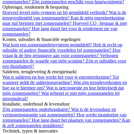
zonnepanelen?
Zijn zonnepanelen geschikt voor huurwoningen?
Opbrengst, rendement & besparing
Hoeveel levert mijn systeem op bij gemiddeld verbruik?
Wat is de
terugverdientijd van zonnepanelen?
Kan ik mijn energierekening
naar nul brengen met zonnepanelen?
Hoeveel CO₂ bespaar ik met
zonnepanelen?
Hoe lang duurt het voor ik rendement zie van
zonnepanelen?
Kosten, subsidies & financiële regelingen
Wat kost een zonnepanelensysteem gemiddeld?
Heb ik recht op
subsidie of andere financiële voordelen bij zonnepanelen?
Hoe
vraag ik de btw-teruggave aan voor zonnepanelen?
Verhogen
zonnepanelen de waarde van mijn woning?
Zijn er subsidies voor
een thuisbatterij?
Salderen, teruglevering & energiemarkt
Wat is salderen en hoe werkt het voor je energierekening?
Tot
wanneer geldt de salderingsregeling?
Wat zijn terugleverkosten en
hoe ga je hiermee om?
Wat is netcongestie en hoe beïnvloedt dat
mijn zonnepanelen?
Wat gebeurt er met mijn zonnepanelen bij
stroomuitval?
Installatie, onderhoud & levensduur
Zijn zonnepanelen onderhoudsarm?
Wat is de levensduur en
vermogensgarantie van zonnepanelen?
Hoe werkt monitoring van
zonnepanelen?
Hoe lang duurt het plaatsen van zonnepanelen?
Kan
ik zelf zonnepanelen installeren?
Techniek, typen & innovaties