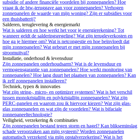
subsidie of andere financiële voordelen bij zonnepanelen?
Hoe
vraag ik de btw-teruggave aan voor zonnepanelen?
Verhogen
zonnepanelen de waarde van mijn woning?
Zijn er subsidies voor
een thuisbatterij?
Salderen, teruglevering & energiemarkt
Wat is salderen en hoe werkt het voor je energierekening?
Tot
wanneer geldt de salderingsregeling?
Wat zijn terugleverkosten en
hoe ga je hiermee om?
Wat is netcongestie en hoe beïnvloedt dat
mijn zonnepanelen?
Wat gebeurt er met mijn zonnepanelen bij
stroomuitval?
Installatie, onderhoud & levensduur
Zijn zonnepanelen onderhoudsarm?
Wat is de levensduur en
vermogensgarantie van zonnepanelen?
Hoe werkt monitoring van
zonnepanelen?
Hoe lang duurt het plaatsen van zonnepanelen?
Kan
ik zelf zonnepanelen installeren?
Techniek, typen & innovaties
Wat zijn string-, micro- en optimizer systemen?
Wat is het verschil
tussen monokristallijn en polykristallijn zonnepanelen?
Wat zijn
PERC-panelen en waarom zou ik hiervoor kiezen?
Wat zijn glas-
glas zonnepanelen en wat zijn de voordelen?
Wat is bifaciale
zonnepaneeltechnologie?
Veiligheid, verzekering & combinaties
Zijn zonnepanelen bestand tegen storm en hagel?
Kan blikseminslag
schade veroorzaken aan mijn systeem?
Worden zonnepanelen
automatisch verzekerd via mijn opstalverzekering?
Wat is het