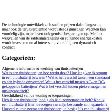
De technologie ontwikkelt zich snel en prijzen dalen langzaam,
maar ook de terugverdientijd wordt steeds gunstiger. Wachten kan
voordelig zijn, maar levert ook gemiste besparingen op. Met het
wegvallen van de salderingsregeling en stijgende energiekosten
wordt investeren nu al interessant, vooral bij een dynamisch
contract.
Categorieën:
Algemene informatie & werking van thuisbatterijen
Wat is een thuisbatterij en hoe werkt deze?
Hoe lang kan ik stroom
in een thuisbatterij bewaren?
Wat is het verschil tussen een standaard
en een hybride omvormer?
Wat is het verschil tussen AC- en DC-
gekoppelde batterijen?
Wat is het verschil tussen piekvermogen en
opslagcapaciteit?
Geschiktheid van de woning & toepassingen
Heb ik een thuisbatterij nodig als ik al zonnepanelen heb?
Kan ik
een thuisbatterij later toevoegen aan mijn bestaande zonnepanelen?
Hoeveel ruimte neemt een thuisbatterij in beslag?
Is een thuisbatterij