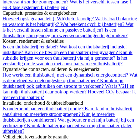
interessant zonder zonnepanelen?
Wat is het verschil tussen fase 1
en 3-fase systemen bij batterijen?
Capaciteit, prestaties & energiebeheer
Hoeveel opslagcapaciteit (kWh) heb ik nodig?
Wat is load balancing
en waarom is het belangrijk?
Wat betekent cycli bij batterijen?
Wat
is het verschil tussen slimme en passieve batterijen?
Is een
thuisbatterij slim genoeg om weersvoorspellingen te gebruiken?
Kosten, rendement & subsidies
Is een thuisbatterij rendabel?
Wat kost een thuisbatterij inclusief
installatie?
Kan ik de btw op een thuisbatterij terugvragen?
Kan ik
subsidie krijgen voor een thuisbatterij via mijn gemeente?
Is het
verstandig om te wachten met aanschaf van een thuisbatterij?
Dynamische contracten, salderen & energiemarkt
Hoe werkt een thuisbatterij met een dynamisch energiecontract?
Wat
is de invloed van netcongestie op thuisbatterijen?
Kan ik mijn
thuisbatterij ook gebruiken om stroom te verkopen?
Wat is V2H en
kan mijn thuisbatterij daar ook op werken?
Hoeveel CO₂ bespaar ik
met een thuisbatterij?
Installatie, onderhoud & uitbreidbaarheid
Is onderhoud aan een thuisbatterij nodig?
Kan ik mijn thuisbatterij
aansluiten op meerdere stroomgroepen?
Kun je meerdere
thuisbatterijen combineren?
Wat gebeurt er met mijn batterij bij een
verhuizing?
Kan ik de batterijcapaciteit van mijn thuisbatterij later
uitbreiden?
Veiligheid, levensduur & garantie