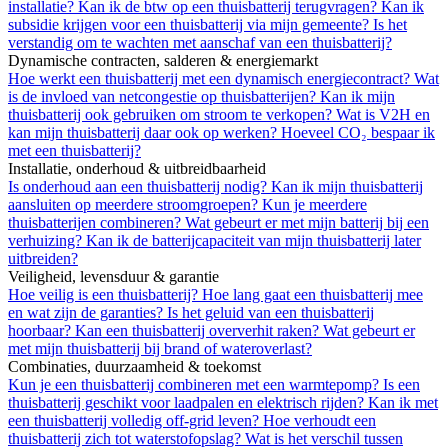
installatie?
Kan ik de btw op een thuisbatterij terugvragen?
Kan ik
subsidie krijgen voor een thuisbatterij via mijn gemeente?
Is het
verstandig om te wachten met aanschaf van een thuisbatterij?
Dynamische contracten, salderen & energiemarkt
Hoe werkt een thuisbatterij met een dynamisch energiecontract?
Wat
is de invloed van netcongestie op thuisbatterijen?
Kan ik mijn
thuisbatterij ook gebruiken om stroom te verkopen?
Wat is V2H en
kan mijn thuisbatterij daar ook op werken?
Hoeveel CO₂ bespaar ik
met een thuisbatterij?
Installatie, onderhoud & uitbreidbaarheid
Is onderhoud aan een thuisbatterij nodig?
Kan ik mijn thuisbatterij
aansluiten op meerdere stroomgroepen?
Kun je meerdere
thuisbatterijen combineren?
Wat gebeurt er met mijn batterij bij een
verhuizing?
Kan ik de batterijcapaciteit van mijn thuisbatterij later
uitbreiden?
Veiligheid, levensduur & garantie
Hoe veilig is een thuisbatterij?
Hoe lang gaat een thuisbatterij mee
en wat zijn de garanties?
Is het geluid van een thuisbatterij
hoorbaar?
Kan een thuisbatterij oververhit raken?
Wat gebeurt er
met mijn thuisbatterij bij brand of wateroverlast?
Combinaties, duurzaamheid & toekomst
Kun je een thuisbatterij combineren met een warmtepomp?
Is een
thuisbatterij geschikt voor laadpalen en elektrisch rijden?
Kan ik met
een thuisbatterij volledig off-grid leven?
Hoe verhoudt een
thuisbatterij zich tot waterstofopslag?
Wat is het verschil tussen