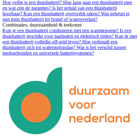
Hoe veilig is een thuisbatterij?
Hoe lang gaat een thuisbatterij mee
en wat zijn de garanties?
Is het geluid van een thuisbatterij
hoorbaar?
Kan een thuisbatterij oververhit raken?
Wat gebeurt er
met mijn thuisbatterij bij brand of wateroverlast?
Combinaties, duurzaamheid & toekomst
Kun je een thuisbatterij combineren met een warmtepomp?
Is een
thuisbatterij geschikt voor laadpalen en elektrisch rijden?
Kan ik met
een thuisbatterij volledig off-grid leven?
Hoe verhoudt een
thuisbatterij zich tot waterstofopslag?
Wat is het verschil tussen
merkgebonden en universele batterijsystemen?