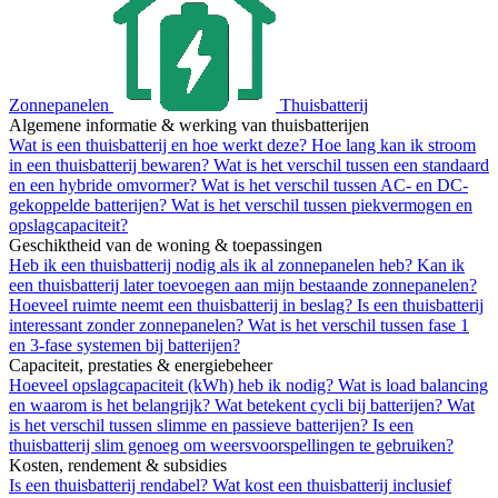
Zonnepanelen
Thuisbatterij
Algemene informatie & werking van thuisbatterijen
Wat is een thuisbatterij en hoe werkt deze?
Hoe lang kan ik stroom
in een thuisbatterij bewaren?
Wat is het verschil tussen een standaard
en een hybride omvormer?
Wat is het verschil tussen AC- en DC-
gekoppelde batterijen?
Wat is het verschil tussen piekvermogen en
opslagcapaciteit?
Geschiktheid van de woning & toepassingen
Heb ik een thuisbatterij nodig als ik al zonnepanelen heb?
Kan ik
een thuisbatterij later toevoegen aan mijn bestaande zonnepanelen?
Hoeveel ruimte neemt een thuisbatterij in beslag?
Is een thuisbatterij
interessant zonder zonnepanelen?
Wat is het verschil tussen fase 1
en 3-fase systemen bij batterijen?
Capaciteit, prestaties & energiebeheer
Hoeveel opslagcapaciteit (kWh) heb ik nodig?
Wat is load balancing
en waarom is het belangrijk?
Wat betekent cycli bij batterijen?
Wat
is het verschil tussen slimme en passieve batterijen?
Is een
thuisbatterij slim genoeg om weersvoorspellingen te gebruiken?
Kosten, rendement & subsidies
Is een thuisbatterij rendabel?
Wat kost een thuisbatterij inclusief