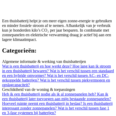
Een thuisbatterij helpt je om meer eigen zonne-energie te gebruiken
en minder fossiele stroom af te nemen. Afhankelijk van je verbruik
kun je honderden kilo’s CO₂ per jaar besparen. In combinatie met
zonnepanelen en elektrische verwarming draag je actief bij aan een
lagere klimaatimpact.
Categorieën:
Algemene informatie & werking van thuisbatterijen
Wat is een thuisbatterij en hoe werkt deze?
Hoe lang kan ik stroom
in een thuisbatterij bewaren?
Wat is het verschil tussen een standaard
en een hybride omvormer?
Wat is het verschil tussen AC- en DC-
gekoppelde batterijen?
Wat is het verschil tussen piekvermogen en
opslagcapaciteit?
Geschiktheid van de woning & toepassingen
Heb ik een thuisbatterij nodig als ik al zonnepanelen heb?
Kan ik
een thuisbatterij later toevoegen aan mijn bestaande zonnepanelen?
Hoeveel ruimte neemt een thuisbatterij in beslag?
Is een thuisbatterij
interessant zonder zonnepanelen?
Wat is het verschil tussen fase 1
en 3-fase systemen bij batterijen?