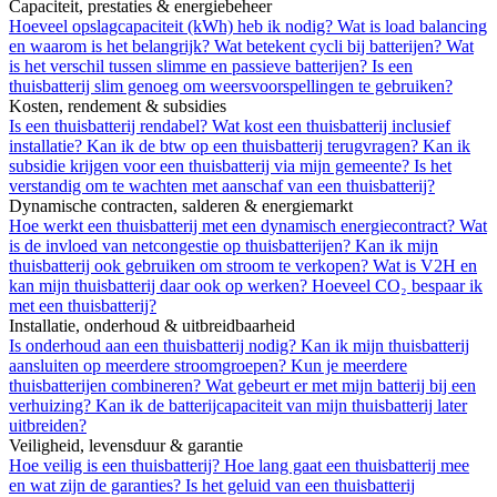
Capaciteit, prestaties & energiebeheer
Hoeveel opslagcapaciteit (kWh) heb ik nodig?
Wat is load balancing
en waarom is het belangrijk?
Wat betekent cycli bij batterijen?
Wat
is het verschil tussen slimme en passieve batterijen?
Is een
thuisbatterij slim genoeg om weersvoorspellingen te gebruiken?
Kosten, rendement & subsidies
Is een thuisbatterij rendabel?
Wat kost een thuisbatterij inclusief
installatie?
Kan ik de btw op een thuisbatterij terugvragen?
Kan ik
subsidie krijgen voor een thuisbatterij via mijn gemeente?
Is het
verstandig om te wachten met aanschaf van een thuisbatterij?
Dynamische contracten, salderen & energiemarkt
Hoe werkt een thuisbatterij met een dynamisch energiecontract?
Wat
is de invloed van netcongestie op thuisbatterijen?
Kan ik mijn
thuisbatterij ook gebruiken om stroom te verkopen?
Wat is V2H en
kan mijn thuisbatterij daar ook op werken?
Hoeveel CO₂ bespaar ik
met een thuisbatterij?
Installatie, onderhoud & uitbreidbaarheid
Is onderhoud aan een thuisbatterij nodig?
Kan ik mijn thuisbatterij
aansluiten op meerdere stroomgroepen?
Kun je meerdere
thuisbatterijen combineren?
Wat gebeurt er met mijn batterij bij een
verhuizing?
Kan ik de batterijcapaciteit van mijn thuisbatterij later
uitbreiden?
Veiligheid, levensduur & garantie
Hoe veilig is een thuisbatterij?
Hoe lang gaat een thuisbatterij mee
en wat zijn de garanties?
Is het geluid van een thuisbatterij