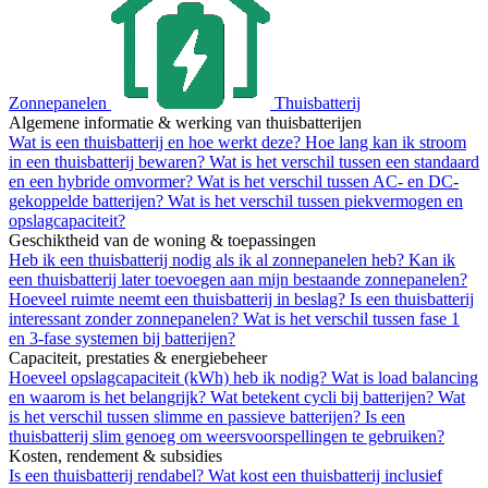
Zonnepanelen
Thuisbatterij
Algemene informatie & werking van thuisbatterijen
Wat is een thuisbatterij en hoe werkt deze?
Hoe lang kan ik stroom
in een thuisbatterij bewaren?
Wat is het verschil tussen een standaard
en een hybride omvormer?
Wat is het verschil tussen AC- en DC-
gekoppelde batterijen?
Wat is het verschil tussen piekvermogen en
opslagcapaciteit?
Geschiktheid van de woning & toepassingen
Heb ik een thuisbatterij nodig als ik al zonnepanelen heb?
Kan ik
een thuisbatterij later toevoegen aan mijn bestaande zonnepanelen?
Hoeveel ruimte neemt een thuisbatterij in beslag?
Is een thuisbatterij
interessant zonder zonnepanelen?
Wat is het verschil tussen fase 1
en 3-fase systemen bij batterijen?
Capaciteit, prestaties & energiebeheer
Hoeveel opslagcapaciteit (kWh) heb ik nodig?
Wat is load balancing
en waarom is het belangrijk?
Wat betekent cycli bij batterijen?
Wat
is het verschil tussen slimme en passieve batterijen?
Is een
thuisbatterij slim genoeg om weersvoorspellingen te gebruiken?
Kosten, rendement & subsidies
Is een thuisbatterij rendabel?
Wat kost een thuisbatterij inclusief