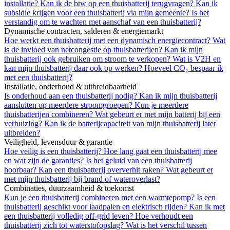
installatie?
Kan ik de btw op een thuisbatterij terugvragen?
Kan ik
subsidie krijgen voor een thuisbatterij via mijn gemeente?
Is het
verstandig om te wachten met aanschaf van een thuisbatterij?
Dynamische contracten, salderen & energiemarkt
Hoe werkt een thuisbatterij met een dynamisch energiecontract?
Wat
is de invloed van netcongestie op thuisbatterijen?
Kan ik mijn
thuisbatterij ook gebruiken om stroom te verkopen?
Wat is V2H en
kan mijn thuisbatterij daar ook op werken?
Hoeveel CO₂ bespaar ik
met een thuisbatterij?
Installatie, onderhoud & uitbreidbaarheid
Is onderhoud aan een thuisbatterij nodig?
Kan ik mijn thuisbatterij
aansluiten op meerdere stroomgroepen?
Kun je meerdere
thuisbatterijen combineren?
Wat gebeurt er met mijn batterij bij een
verhuizing?
Kan ik de batterijcapaciteit van mijn thuisbatterij later
uitbreiden?
Veiligheid, levensduur & garantie
Hoe veilig is een thuisbatterij?
Hoe lang gaat een thuisbatterij mee
en wat zijn de garanties?
Is het geluid van een thuisbatterij
hoorbaar?
Kan een thuisbatterij oververhit raken?
Wat gebeurt er
met mijn thuisbatterij bij brand of wateroverlast?
Combinaties, duurzaamheid & toekomst
Kun je een thuisbatterij combineren met een warmtepomp?
Is een
thuisbatterij geschikt voor laadpalen en elektrisch rijden?
Kan ik met
een thuisbatterij volledig off-grid leven?
Hoe verhoudt een
thuisbatterij zich tot waterstofopslag?
Wat is het verschil tussen