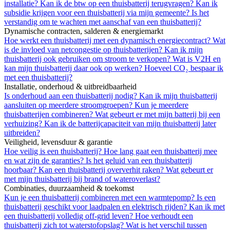
installatie?
Kan ik de btw op een thuisbatterij terugvragen?
Kan ik
subsidie krijgen voor een thuisbatterij via mijn gemeente?
Is het
verstandig om te wachten met aanschaf van een thuisbatterij?
Dynamische contracten, salderen & energiemarkt
Hoe werkt een thuisbatterij met een dynamisch energiecontract?
Wat
is de invloed van netcongestie op thuisbatterijen?
Kan ik mijn
thuisbatterij ook gebruiken om stroom te verkopen?
Wat is V2H en
kan mijn thuisbatterij daar ook op werken?
Hoeveel CO₂ bespaar ik
met een thuisbatterij?
Installatie, onderhoud & uitbreidbaarheid
Is onderhoud aan een thuisbatterij nodig?
Kan ik mijn thuisbatterij
aansluiten op meerdere stroomgroepen?
Kun je meerdere
thuisbatterijen combineren?
Wat gebeurt er met mijn batterij bij een
verhuizing?
Kan ik de batterijcapaciteit van mijn thuisbatterij later
uitbreiden?
Veiligheid, levensduur & garantie
Hoe veilig is een thuisbatterij?
Hoe lang gaat een thuisbatterij mee
en wat zijn de garanties?
Is het geluid van een thuisbatterij
hoorbaar?
Kan een thuisbatterij oververhit raken?
Wat gebeurt er
met mijn thuisbatterij bij brand of wateroverlast?
Combinaties, duurzaamheid & toekomst
Kun je een thuisbatterij combineren met een warmtepomp?
Is een
thuisbatterij geschikt voor laadpalen en elektrisch rijden?
Kan ik met
een thuisbatterij volledig off-grid leven?
Hoe verhoudt een
thuisbatterij zich tot waterstofopslag?
Wat is het verschil tussen