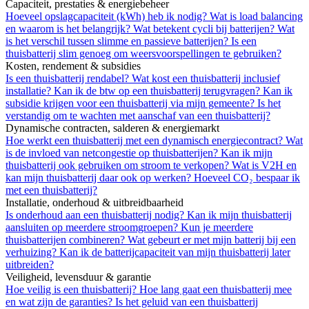
Capaciteit, prestaties & energiebeheer
Hoeveel opslagcapaciteit (kWh) heb ik nodig?
Wat is load balancing
en waarom is het belangrijk?
Wat betekent cycli bij batterijen?
Wat
is het verschil tussen slimme en passieve batterijen?
Is een
thuisbatterij slim genoeg om weersvoorspellingen te gebruiken?
Kosten, rendement & subsidies
Is een thuisbatterij rendabel?
Wat kost een thuisbatterij inclusief
installatie?
Kan ik de btw op een thuisbatterij terugvragen?
Kan ik
subsidie krijgen voor een thuisbatterij via mijn gemeente?
Is het
verstandig om te wachten met aanschaf van een thuisbatterij?
Dynamische contracten, salderen & energiemarkt
Hoe werkt een thuisbatterij met een dynamisch energiecontract?
Wat
is de invloed van netcongestie op thuisbatterijen?
Kan ik mijn
thuisbatterij ook gebruiken om stroom te verkopen?
Wat is V2H en
kan mijn thuisbatterij daar ook op werken?
Hoeveel CO₂ bespaar ik
met een thuisbatterij?
Installatie, onderhoud & uitbreidbaarheid
Is onderhoud aan een thuisbatterij nodig?
Kan ik mijn thuisbatterij
aansluiten op meerdere stroomgroepen?
Kun je meerdere
thuisbatterijen combineren?
Wat gebeurt er met mijn batterij bij een
verhuizing?
Kan ik de batterijcapaciteit van mijn thuisbatterij later
uitbreiden?
Veiligheid, levensduur & garantie
Hoe veilig is een thuisbatterij?
Hoe lang gaat een thuisbatterij mee
en wat zijn de garanties?
Is het geluid van een thuisbatterij