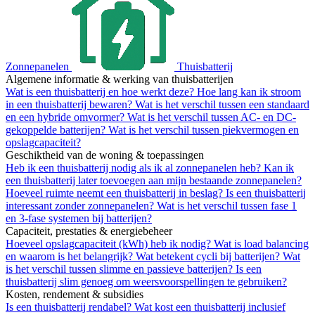
Zonnepanelen
Thuisbatterij
Algemene informatie & werking van thuisbatterijen
Wat is een thuisbatterij en hoe werkt deze?
Hoe lang kan ik stroom
in een thuisbatterij bewaren?
Wat is het verschil tussen een standaard
en een hybride omvormer?
Wat is het verschil tussen AC- en DC-
gekoppelde batterijen?
Wat is het verschil tussen piekvermogen en
opslagcapaciteit?
Geschiktheid van de woning & toepassingen
Heb ik een thuisbatterij nodig als ik al zonnepanelen heb?
Kan ik
een thuisbatterij later toevoegen aan mijn bestaande zonnepanelen?
Hoeveel ruimte neemt een thuisbatterij in beslag?
Is een thuisbatterij
interessant zonder zonnepanelen?
Wat is het verschil tussen fase 1
en 3-fase systemen bij batterijen?
Capaciteit, prestaties & energiebeheer
Hoeveel opslagcapaciteit (kWh) heb ik nodig?
Wat is load balancing
en waarom is het belangrijk?
Wat betekent cycli bij batterijen?
Wat
is het verschil tussen slimme en passieve batterijen?
Is een
thuisbatterij slim genoeg om weersvoorspellingen te gebruiken?
Kosten, rendement & subsidies
Is een thuisbatterij rendabel?
Wat kost een thuisbatterij inclusief