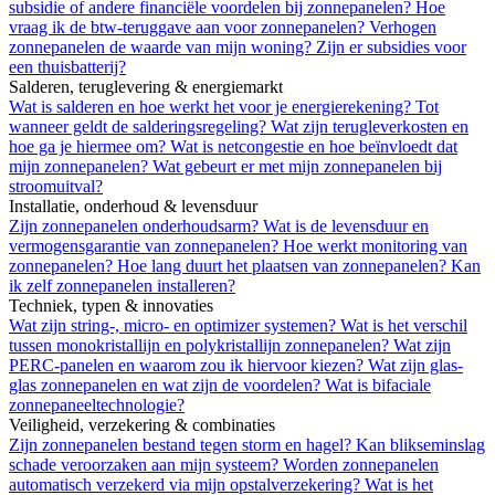
subsidie of andere financiële voordelen bij zonnepanelen?
Hoe
vraag ik de btw-teruggave aan voor zonnepanelen?
Verhogen
zonnepanelen de waarde van mijn woning?
Zijn er subsidies voor
een thuisbatterij?
Salderen, teruglevering & energiemarkt
Wat is salderen en hoe werkt het voor je energierekening?
Tot
wanneer geldt de salderingsregeling?
Wat zijn terugleverkosten en
hoe ga je hiermee om?
Wat is netcongestie en hoe beïnvloedt dat
mijn zonnepanelen?
Wat gebeurt er met mijn zonnepanelen bij
stroomuitval?
Installatie, onderhoud & levensduur
Zijn zonnepanelen onderhoudsarm?
Wat is de levensduur en
vermogensgarantie van zonnepanelen?
Hoe werkt monitoring van
zonnepanelen?
Hoe lang duurt het plaatsen van zonnepanelen?
Kan
ik zelf zonnepanelen installeren?
Techniek, typen & innovaties
Wat zijn string-, micro- en optimizer systemen?
Wat is het verschil
tussen monokristallijn en polykristallijn zonnepanelen?
Wat zijn
PERC-panelen en waarom zou ik hiervoor kiezen?
Wat zijn glas-
glas zonnepanelen en wat zijn de voordelen?
Wat is bifaciale
zonnepaneeltechnologie?
Veiligheid, verzekering & combinaties
Zijn zonnepanelen bestand tegen storm en hagel?
Kan blikseminslag
schade veroorzaken aan mijn systeem?
Worden zonnepanelen
automatisch verzekerd via mijn opstalverzekering?
Wat is het