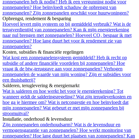
zonnepanelen heb ik nodig?
Heb ik een vergunning nodig voor
zonnepanelen?
Hoe beïnvloedt schaduw de opbrengst van
zonnepanelen?
Zijn zonnepanelen geschikt voor huurwoningen?
Opbrengst, rendement & besparing
Hoeveel levert mijn systeem op bij gemiddeld verbruik?
Wat is de
terugverdientijd van zonnepanelen?
Kan ik mijn energierekening
naar nul brengen met zonnepanelen?
Hoeveel CO₂ bespaar ik met
zonnepanelen?
Hoe lang duurt het voor ik rendement zie van
zonnepanelen?
Kosten, subsidies & financiële regelingen
Wat kost een zonnepanelensysteem gemiddeld?
Heb ik recht op
subsidie of andere financiële voordelen bij zonnepanelen?
Hoe
vraag ik de btw-teruggave aan voor zonnepanelen?
Verhogen
zonnepanelen de waarde van mijn woning?
Zijn er subsidies voor
een thuisbatterij?
Salderen, teruglevering & energiemarkt
Wat is salderen en hoe werkt het voor je energierekening?
Tot
wanneer geldt de salderingsregeling?
Wat zijn terugleverkosten en
hoe ga je hiermee om?
Wat is netcongestie en hoe beïnvloedt dat
mijn zonnepanelen?
Wat gebeurt er met mijn zonnepanelen bij
stroomuitval?
Installatie, onderhoud & levensduur
Zijn zonnepanelen onderhoudsarm?
Wat is de levensduur en
vermogensgarantie van zonnepanelen?
Hoe werkt monitoring van
zonnepanelen?
Hoe lang duurt het plaatsen van zonnepanelen?
Kan