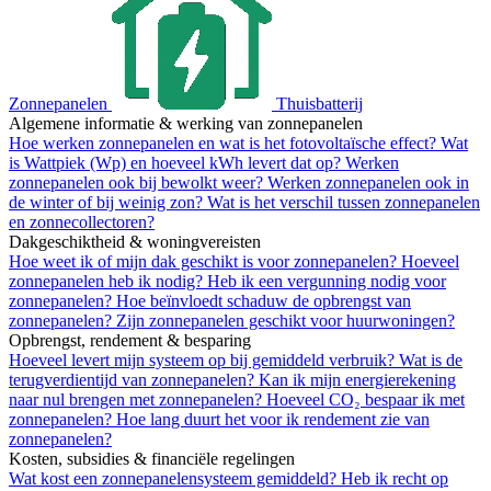
Zonnepanelen
Thuisbatterij
Algemene informatie & werking van zonnepanelen
Hoe werken zonnepanelen en wat is het fotovoltaïsche effect?
Wat
is Wattpiek (Wp) en hoeveel kWh levert dat op?
Werken
zonnepanelen ook bij bewolkt weer?
Werken zonnepanelen ook in
de winter of bij weinig zon?
Wat is het verschil tussen zonnepanelen
en zonnecollectoren?
Dakgeschiktheid & woningvereisten
Hoe weet ik of mijn dak geschikt is voor zonnepanelen?
Hoeveel
zonnepanelen heb ik nodig?
Heb ik een vergunning nodig voor
zonnepanelen?
Hoe beïnvloedt schaduw de opbrengst van
zonnepanelen?
Zijn zonnepanelen geschikt voor huurwoningen?
Opbrengst, rendement & besparing
Hoeveel levert mijn systeem op bij gemiddeld verbruik?
Wat is de
terugverdientijd van zonnepanelen?
Kan ik mijn energierekening
naar nul brengen met zonnepanelen?
Hoeveel CO₂ bespaar ik met
zonnepanelen?
Hoe lang duurt het voor ik rendement zie van
zonnepanelen?
Kosten, subsidies & financiële regelingen
Wat kost een zonnepanelensysteem gemiddeld?
Heb ik recht op