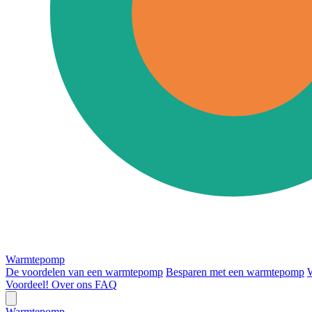
Warmtepomp
De voordelen van een warmtepomp
Besparen met een warmtepomp
Voordeel!
Over ons
FAQ
Warmtepomp