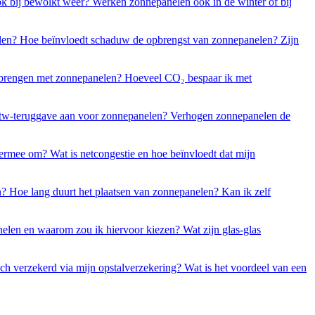
k bij bewolkt weer?
Werken zonnepanelen ook in de winter of bij
elen?
Hoe beïnvloedt schaduw de opbrengst van zonnepanelen?
Zijn
l brengen met zonnepanelen?
Hoeveel CO₂ bespaar ik met
btw-teruggave aan voor zonnepanelen?
Verhogen zonnepanelen de
hiermee om?
Wat is netcongestie en hoe beïnvloedt dat mijn
n?
Hoe lang duurt het plaatsen van zonnepanelen?
Kan ik zelf
elen en waarom zou ik hiervoor kiezen?
Wat zijn glas-glas
h verzekerd via mijn opstalverzekering?
Wat is het voordeel van een