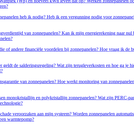
 Wattpiek (Wp) en hoeveel kWh levert dat op?
Werken zonnepanelen oo
oren?
nepanelen heb ik nodig?
Heb ik een vergunning nodig voor zonnepan
rugverdientijd van zonnepanelen?
Kan ik mijn energierekening naar nu
anelen?
die of andere financiële voordelen bij zonnepanelen?
Hoe vraag ik de 
r geldt de salderingsregeling?
Wat zijn terugleverkosten en hoe ga je 
l?
ensgarantie van zonnepanelen?
Hoe werkt monitoring van zonnepanele
ssen monokristallijn en polykristallijn zonnepanelen?
Wat zijn PERC-pan
technologie?
schade veroorzaken aan mijn systeem?
Worden zonnepanelen automatisc
 een warmtepomp?