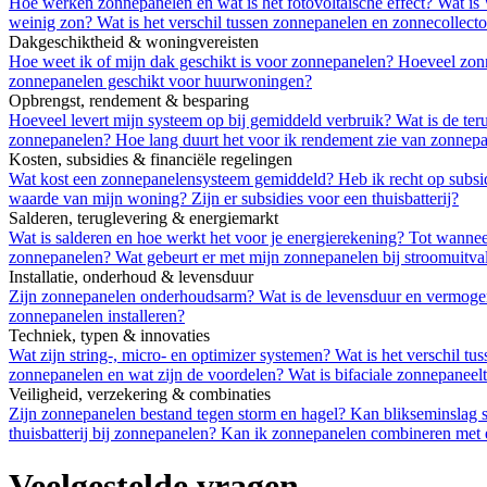
Hoe werken zonnepanelen en wat is het fotovoltaïsche effect?
Wat is
weinig zon?
Wat is het verschil tussen zonnepanelen en zonnecollect
Dakgeschiktheid & woningvereisten
Hoe weet ik of mijn dak geschikt is voor zonnepanelen?
Hoeveel zon
zonnepanelen geschikt voor huurwoningen?
Opbrengst, rendement & besparing
Hoeveel levert mijn systeem op bij gemiddeld verbruik?
Wat is de te
zonnepanelen?
Hoe lang duurt het voor ik rendement zie van zonnep
Kosten, subsidies & financiële regelingen
Wat kost een zonnepanelensysteem gemiddeld?
Heb ik recht op subsi
waarde van mijn woning?
Zijn er subsidies voor een thuisbatterij?
Salderen, teruglevering & energiemarkt
Wat is salderen en hoe werkt het voor je energierekening?
Tot wannee
zonnepanelen?
Wat gebeurt er met mijn zonnepanelen bij stroomuitva
Installatie, onderhoud & levensduur
Zijn zonnepanelen onderhoudsarm?
Wat is de levensduur en vermog
zonnepanelen installeren?
Techniek, typen & innovaties
Wat zijn string-, micro- en optimizer systemen?
Wat is het verschil tu
zonnepanelen en wat zijn de voordelen?
Wat is bifaciale zonnepaneel
Veiligheid, verzekering & combinaties
Zijn zonnepanelen bestand tegen storm en hagel?
Kan blikseminslag 
thuisbatterij bij zonnepanelen?
Kan ik zonnepanelen combineren met
Veelgestelde vragen