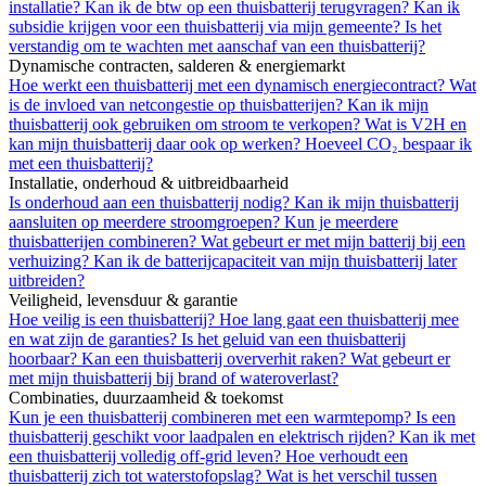
installatie?
Kan ik de btw op een thuisbatterij terugvragen?
Kan ik
subsidie krijgen voor een thuisbatterij via mijn gemeente?
Is het
verstandig om te wachten met aanschaf van een thuisbatterij?
Dynamische contracten, salderen & energiemarkt
Hoe werkt een thuisbatterij met een dynamisch energiecontract?
Wat
is de invloed van netcongestie op thuisbatterijen?
Kan ik mijn
thuisbatterij ook gebruiken om stroom te verkopen?
Wat is V2H en
kan mijn thuisbatterij daar ook op werken?
Hoeveel CO₂ bespaar ik
met een thuisbatterij?
Installatie, onderhoud & uitbreidbaarheid
Is onderhoud aan een thuisbatterij nodig?
Kan ik mijn thuisbatterij
aansluiten op meerdere stroomgroepen?
Kun je meerdere
thuisbatterijen combineren?
Wat gebeurt er met mijn batterij bij een
verhuizing?
Kan ik de batterijcapaciteit van mijn thuisbatterij later
uitbreiden?
Veiligheid, levensduur & garantie
Hoe veilig is een thuisbatterij?
Hoe lang gaat een thuisbatterij mee
en wat zijn de garanties?
Is het geluid van een thuisbatterij
hoorbaar?
Kan een thuisbatterij oververhit raken?
Wat gebeurt er
met mijn thuisbatterij bij brand of wateroverlast?
Combinaties, duurzaamheid & toekomst
Kun je een thuisbatterij combineren met een warmtepomp?
Is een
thuisbatterij geschikt voor laadpalen en elektrisch rijden?
Kan ik met
een thuisbatterij volledig off-grid leven?
Hoe verhoudt een
thuisbatterij zich tot waterstofopslag?
Wat is het verschil tussen