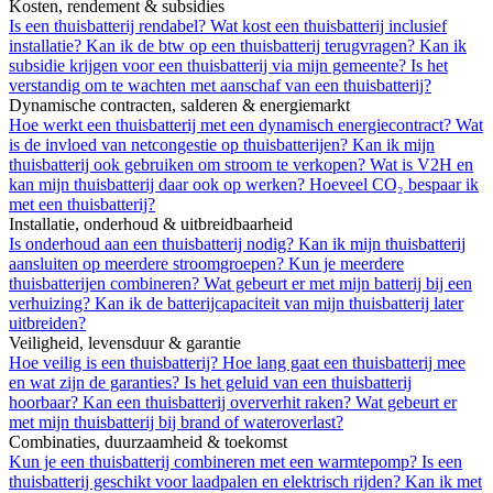
Kosten, rendement & subsidies
Is een thuisbatterij rendabel?
Wat kost een thuisbatterij inclusief
installatie?
Kan ik de btw op een thuisbatterij terugvragen?
Kan ik
subsidie krijgen voor een thuisbatterij via mijn gemeente?
Is het
verstandig om te wachten met aanschaf van een thuisbatterij?
Dynamische contracten, salderen & energiemarkt
Hoe werkt een thuisbatterij met een dynamisch energiecontract?
Wat
is de invloed van netcongestie op thuisbatterijen?
Kan ik mijn
thuisbatterij ook gebruiken om stroom te verkopen?
Wat is V2H en
kan mijn thuisbatterij daar ook op werken?
Hoeveel CO₂ bespaar ik
met een thuisbatterij?
Installatie, onderhoud & uitbreidbaarheid
Is onderhoud aan een thuisbatterij nodig?
Kan ik mijn thuisbatterij
aansluiten op meerdere stroomgroepen?
Kun je meerdere
thuisbatterijen combineren?
Wat gebeurt er met mijn batterij bij een
verhuizing?
Kan ik de batterijcapaciteit van mijn thuisbatterij later
uitbreiden?
Veiligheid, levensduur & garantie
Hoe veilig is een thuisbatterij?
Hoe lang gaat een thuisbatterij mee
en wat zijn de garanties?
Is het geluid van een thuisbatterij
hoorbaar?
Kan een thuisbatterij oververhit raken?
Wat gebeurt er
met mijn thuisbatterij bij brand of wateroverlast?
Combinaties, duurzaamheid & toekomst
Kun je een thuisbatterij combineren met een warmtepomp?
Is een
thuisbatterij geschikt voor laadpalen en elektrisch rijden?
Kan ik met