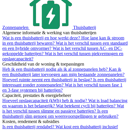
Zonnepanelen
Thuisbatterij
Algemene informatie & werking van thuisbatterijen
Wat is een thuisbatterij en hoe werkt deze?
Hoe lang kan ik stroom
in een thuisbatterij bewaren?
Wat is het verschil tussen een standaard
en een hybride omvormer?
Wat is het verschil tussen AC- en DC-
gekoppelde batterijen?
Wat is het verschil tussen piekvermogen en
opslagcapaciteit?
Geschiktheid van de woning & toepassingen
Heb ik een thuisbatterij nodig als ik al zonnepanelen heb?
Kan ik
een thuisbatterij later toevoegen aan mijn bestaande zonnepanelen?
Hoeveel ruimte neemt een thuisbatterij in beslag?
Is een thuisbatterij
interessant zonder zonnepanelen?
Wat is het verschil tussen fase 1
en 3-fase systemen bij batterijen?
Capaciteit, prestaties & energiebeheer
Hoeveel opslagcapaciteit (kWh) heb ik nodig?
Wat is load balancing
en waarom is het belangrijk?
Wat betekent cycli bij batterijen?
Wat
is het verschil tussen slimme en passieve batterijen?
Is een
thuisbatterij slim genoeg om weersvoorspellingen te gebruiken?
Kosten, rendement & subsidies
Is een thuisbatterij rendabel?
Wat kost een thuisbatterij inclusief