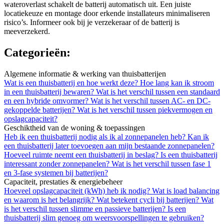
wateroverlast schakelt de batterij automatisch uit. Een juiste
locatiekeuze en montage door erkende installateurs minimaliseren
risico’s. Informeer ook bij je verzekeraar of de batterij is
meeverzekerd.
Categorieën:
Algemene informatie & werking van thuisbatterijen
Wat is een thuisbatterij en hoe werkt deze?
Hoe lang kan ik stroom
in een thuisbatterij bewaren?
Wat is het verschil tussen een standaard
en een hybride omvormer?
Wat is het verschil tussen AC- en DC-
gekoppelde batterijen?
Wat is het verschil tussen piekvermogen en
opslagcapaciteit?
Geschiktheid van de woning & toepassingen
Heb ik een thuisbatterij nodig als ik al zonnepanelen heb?
Kan ik
een thuisbatterij later toevoegen aan mijn bestaande zonnepanelen?
Hoeveel ruimte neemt een thuisbatterij in beslag?
Is een thuisbatterij
interessant zonder zonnepanelen?
Wat is het verschil tussen fase 1
en 3-fase systemen bij batterijen?
Capaciteit, prestaties & energiebeheer
Hoeveel opslagcapaciteit (kWh) heb ik nodig?
Wat is load balancing
en waarom is het belangrijk?
Wat betekent cycli bij batterijen?
Wat
is het verschil tussen slimme en passieve batterijen?
Is een
thuisbatterij slim genoeg om weersvoorspellingen te gebruiken?